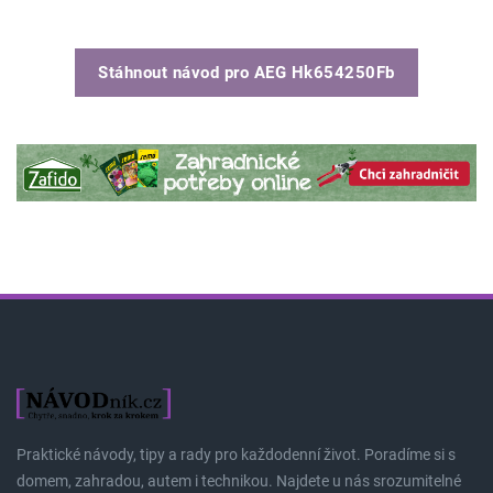
Stáhnout návod pro
AEG Hk654250Fb
Praktické návody, tipy a rady pro každodenní život. Poradíme si s
domem, zahradou, autem i technikou. Najdete u nás srozumitelné