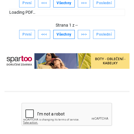
První
<<<
Všechny
>>>
Poslední
Loading PDF…
Strana
1
z
--
První
<<<
Všechny
>>>
Poslední