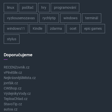
linux
počítač
hry
programování
vyzkousenozavas
rychlytip
windows
terminál
windows11
Kindle
zdarma
ocet
epic games
stylus
Doporučujeme
RECENZovník.cz
vPlnéSíle.cz
NejkrásnějšíMísta.cz
jonťák.cz
CWShop.cz
VýdejníkyVody.cz
TeploaChlad.cz
StavoTip.cz
autoa.cz