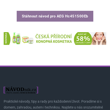
Stáhnout návod pro
AEG Hc451500Eb
Praktické návody, tipy a rady pro každodenní život. Poradíme si s
domem, zahradou, autem i technikou. Najdete u nás srozumitelné