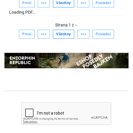
První
<<<
Všechny
>>>
Poslední
Loading PDF…
Strana
1
z
--
První
<<<
Všechny
>>>
Poslední