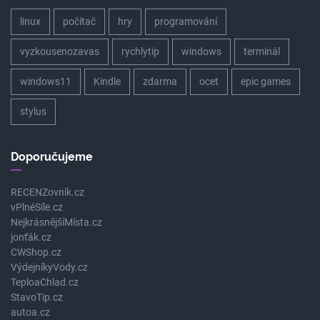
linux
počítač
hry
programování
vyzkousenozavas
rychlytip
windows
terminál
windows11
Kindle
zdarma
ocet
epic games
stylus
Doporučujeme
RECENZovník.cz
vPlnéSíle.cz
NejkrásnějšíMísta.cz
jonťák.cz
CWShop.cz
VýdejníkyVody.cz
TeploaChlad.cz
StavoTip.cz
autoa.cz