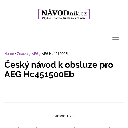
Home
/
Značky
/
AEG
/
AEG Hc451500Eb
Český návod k obsluze pro
AEG Hc451500Eb
Strana
1
z
--