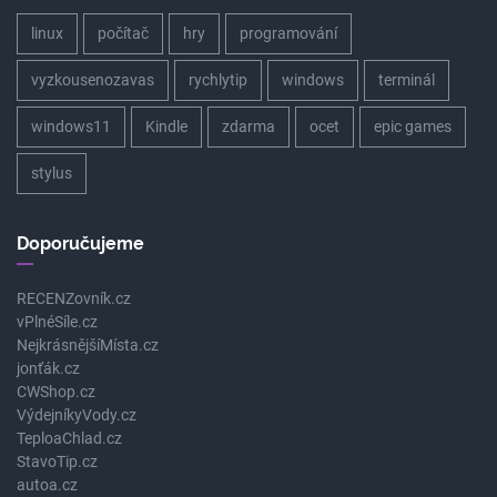
linux
počítač
hry
programování
vyzkousenozavas
rychlytip
windows
terminál
windows11
Kindle
zdarma
ocet
epic games
stylus
Doporučujeme
RECENZovník.cz
vPlnéSíle.cz
NejkrásnějšíMísta.cz
jonťák.cz
CWShop.cz
VýdejníkyVody.cz
TeploaChlad.cz
StavoTip.cz
autoa.cz