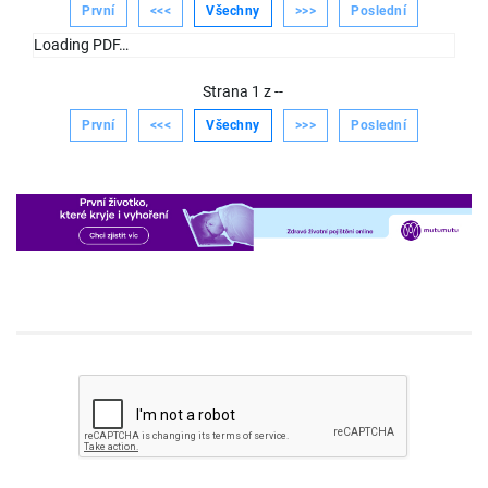
První
<<<
Všechny
>>>
Poslední
Loading PDF…
Strana
1
z
--
První
<<<
Všechny
>>>
Poslední