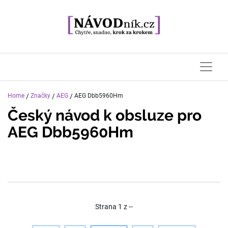
Home
/
Značky
/
AEG
/
AEG Dbb5960Hm
Český návod k obsluze pro
AEG Dbb5960Hm
Strana
1
z
--