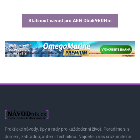
Stáhnout návod pro
AEG Dbb5960Hm
Praktické návody, tipy a rady pro každodenní život. Poradíme si s
domem, zahradou, autem i technikou. Najdete u nás srozumitelné