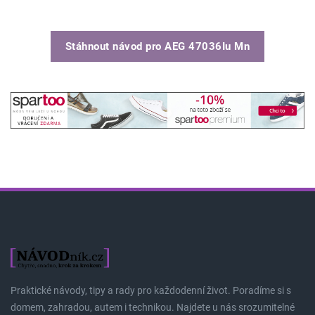
Stáhnout návod pro
AEG 47036Iu Mn
Praktické návody, tipy a rady pro každodenní život. Poradíme si s
domem, zahradou, autem i technikou. Najdete u nás srozumitelné