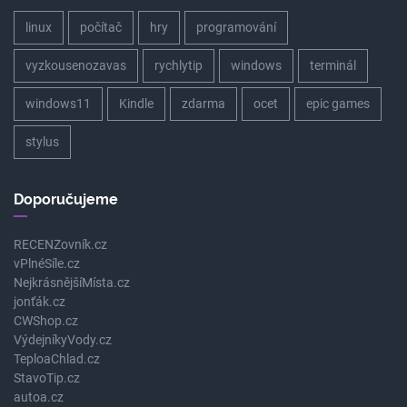
linux
počítač
hry
programování
vyzkousenozavas
rychlytip
windows
terminál
windows11
Kindle
zdarma
ocet
epic games
stylus
Doporučujeme
RECENZovník.cz
vPlnéSíle.cz
NejkrásnějšíMísta.cz
jonťák.cz
CWShop.cz
VýdejníkyVody.cz
TeploaChlad.cz
StavoTip.cz
autoa.cz