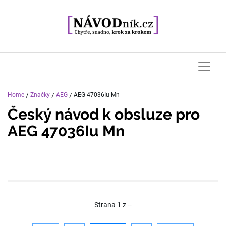
Home
/
Značky
/
AEG
/
AEG 47036Iu Mn
Český návod k obsluze pro
AEG 47036Iu Mn
Strana
1
z
--